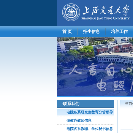
首 页
招生信息
培养工作
·
联系我们
当前
电院各系研究生教育分管领导
研教办教师信息
电院各系教辅、学位秘书信息