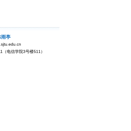
陈雨亭
tu.edu.cn
511（电信学院3号楼511）