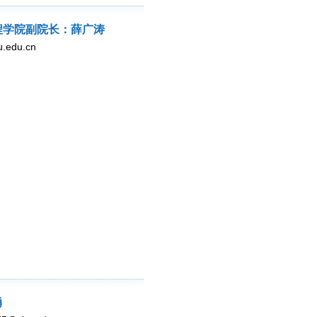
程学院副院长：薛广涛
edu.cn
勇