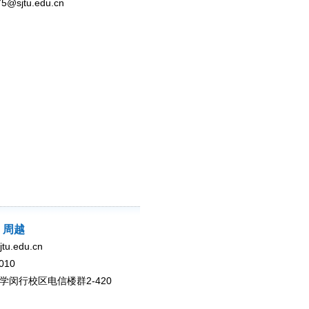
sjtu.edu.cn
：周越
u.edu.cn
010
学闵行校区电信楼群2-420