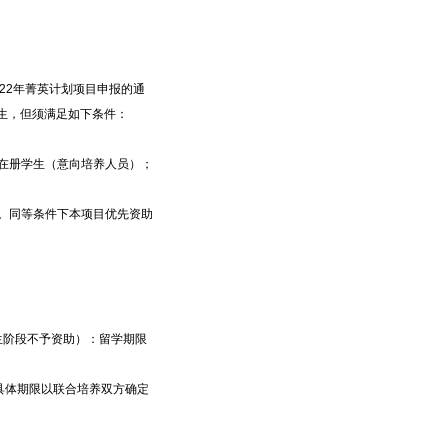
022年菁英计划项目申报的通
生，但须满足如下条件：
的在册学生（意向培养人员）；
）。同等条件下本项目优先资助
究生阶段不予资助）：留学期限
，具体期限以联合培养双方确定