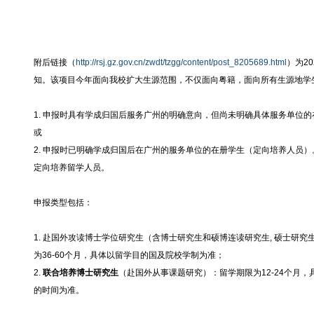
附后链接（
http://rsj.gz.gov.cn/zwdt/tzgg/content/post_8205689.html
）为2
知。该项目今年面向我校扩大生源范围，不仅面向粤籍，面向所有生源地学
1. 申报时具有学成归国后服务广州的明确意向，但尚未明确具体服务单位
或
2. 申报时已明确学成归国后在广州的服务单位的在册学生（定向培养人员
定向培养留学人员。
申报类型包括：
1. 赴国外攻读博士学位研究生（含博士研究生和硕博连读研究生, 硕士研
为36-60个月，具体以留学目的国及院校学制为准；
2.
联合培养博士研究生
（赴国外从事课题研究）：留学期限为12-24个月
的时间为准。