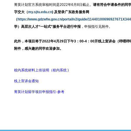
菁英计划官方系统审核时间是2022年6月8日截止。
请有符合申请条件的同学
字交大（
my.sjtu.edu.cn
) 及登录广东政务服务网
（
https://www.gdzwfw.gov.cn/portal/v2/guide/11440100696927671X34
学）高层次人才“一站式”服务平台进行申报
，申报指引见附件。
此外，本项目将于2022年4月29日下午3：00-4：00开线上宣讲会（哔
附件，感兴趣的同学欢迎参加。
校内系统材料上传说明（校内系统 )
线上宣讲会通知
菁英计划留学项目申报指引-参考