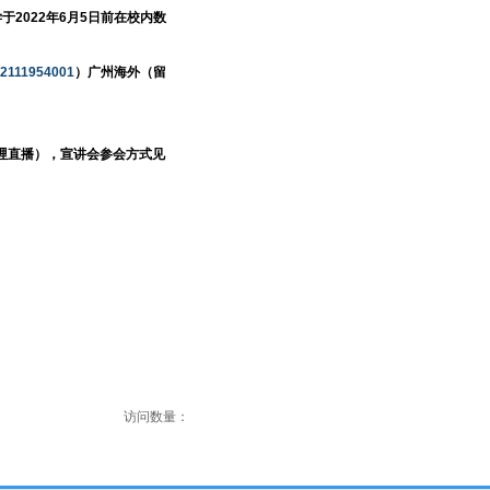
于2022年6月5日前在校内数
42111954001
）广州海外（留
哩哔哩直播），宣讲会参会方式见
访问数量：