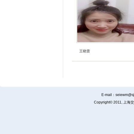
王晓蕾
E-mail：
seiewm@sj
Copyright© 201