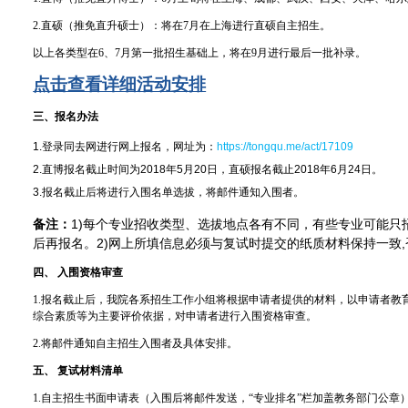
2.
直硕（推免直升硕士）：将在
7
月在上海进行直硕自主招生。
以上各类型在
6
、
7
月第一批招生基础上，将在
9
月进行最后一批补录。
点击查看详细活动安排
三、报名办法
1.
登录同去网进行网上报名，网址为：
https://tongqu.me/act/17109
2.
直博报名截止时间为
2018
年
5
月
20
日，直硕报名截止
2018
年
6
月
24
日。
3.
报名截止后将进行入围名单选拔，将邮件通知入围者。
备注：
1)
每个专业招收类型、选拔地点各有不同，有些专业可能只
后再报名。
2)
网上所填信息必须与复试时提交的纸质材料保持一致
,
四、
入围资格审查
1.
报名截止后，我院各系招生工作小组将根据申请者提供的材料，以申请者教
综合素质等为主要评价依据，对申请者进行入围资格审查。
2.
将邮件通知自主招生入围者及具体安排。
五、
复试材料清单
1.
自主招生书面申请表（入围后将邮件发送，
“
专业排名
”
栏加盖教务部门公章