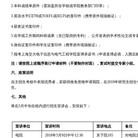
2.
本科成绩单原件（需加盖所在学校或学院教务部门印章）；
3.
英语水平
CET6
或
TOEFL
或
IELTS
的复印件（携带原件现场验证）；
4.
获奖证书复印件；
5.
在学或工作期间科研成果（含已取得的专利）、公开发表的学术性论文或专
6.
身份证复印件和学生证复印件（携带原件现场验证）。
7.
报考上海交大电子信息与电气工程学院直博承诺书（申请直博必填，入围后
注：请按照上述顺序装订申请材料
（不要制作封面），复试时提交专家小组。
六、政策说明
自主招生考核中表现优秀者，
若获得推免资格申请我院，在
2019
年研究生招生
生。
七、其他
将在
5
月中旬在校内进行招生宣讲会，安排如下：
宣讲单位
宣讲时间
宣讲地点
备注
电院
2018
年
5
月
9
日中午
12:30
东下院
105
对电院