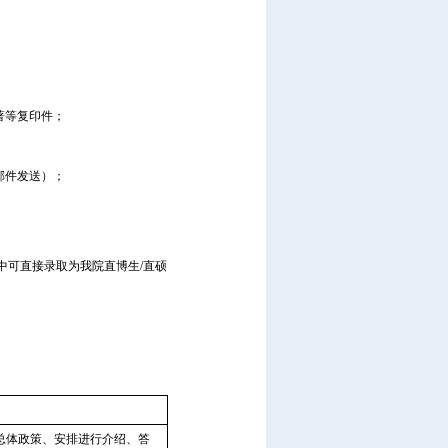
著等复印件；
邮件发送）；
中可直接录取为我院直博生
/
直硕
总体政策、安排进行介绍、答