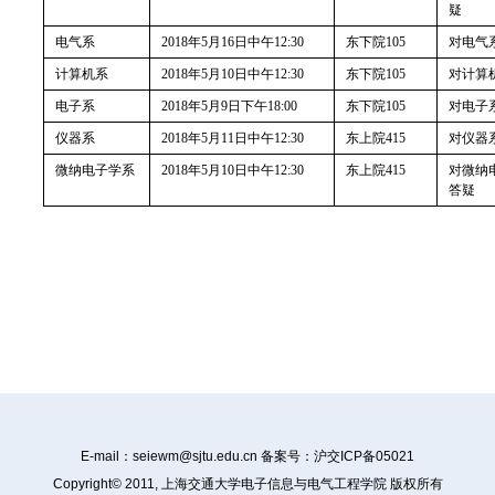
疑
电气系
2018
年
5
月
16
日中午
12:30
东下院
105
对电气
计算机系
2018
年
5
月
10
日中午
12:30
东下院
105
对计算
电子系
2018
年
5
月
9
日下午
18:00
东下院
105
对电子
仪器系
2018
年
5
月
11
日中午
12:30
东上院
415
对仪器
微纳电子学系
2018
年
5
月
10
日中午
12:30
东上院
415
对微纳
答疑
E-mail：
seiewm@sjtu.edu.cn
备案号：沪交ICP备05021
Copyright© 2011, 上海交通大学电子信息与电气工程学院 版权所有