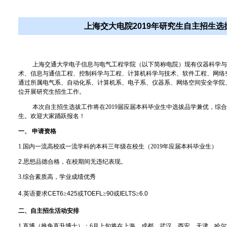
上海交大电院2019年研究生自主招生选
上海交通大学电子信息与电气工程学院（以下简称电院）现有仪器科学
术、信息与通信工程、控制科学与工程、计算机科学与技术、软件工程、网络
通过所属电气系、自动化系、计算机系、电子系、仪器系、网络空间安全学院
位开展研究生招生工作。
本次自主招生选拔工作将在
2019
届应届本科毕业生中
选拔品学兼优，综
生。欢迎大家踊跃报名！
一、
申请资格
1.
国内一流高校或一流学科的本科三年级在校生（
2019
年应届本科毕业生）
2.
思想品德合格，
在校期间无违纪表现。
3.
综合素质高，学业成绩优秀
4.
英语要求
CET6
≥
425
或
TOEFL
≥
90
或
IELTS
≥
6.0
二、自主招生活动安排
1.
直博（推免直升博士）：
6
月上旬将在上海、成都、武汉、西安、天津、哈尔